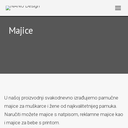
Majice
NANO Design
>
Products
>
Majice
U našoj proizvodnji svakodnevno izrađujemo pamučne
majice za muškarce i žene od najkvalitetnijeg pamuka.
Naručiti možete majice s natpisom, reklamne majice kao
i majice za bebe s printom.