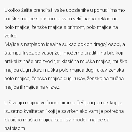
Ukoliko želite brendirati vaše uposlenike u ponudi imamo
muške majice s printom u svim veličinama, reklamne
polo majice, ženske majice s printom, polo majice na
veliko.
Majice s natpisom idealne su kao poklon dragoj osobi, a
štampu ili vez po vašoj želji možemo uraditi i na bilo koji
artikal iz naše proizvodnje: klasična muška majica, muška
majica dugi rukav, muška polo majica dugi rukav, ženska
polo majica, ženska majica dugi rukav, ženska pamučna
majica ili majica na v izrez.
U šivenju majica većinom biramo češljani pamuk koji je
izuzetno kvalitetan i koji je savršen ako vam je potrebna
klasična muška majica kao i svi modeli majice sa
natpisom.