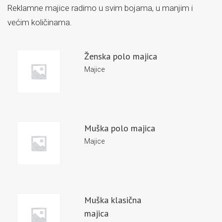
Reklamne majice radimo u svim bojama, u manjim i
većim količinama.
Ženska polo majica
Majice
Muška polo majica
Majice
Muška klasična
majica