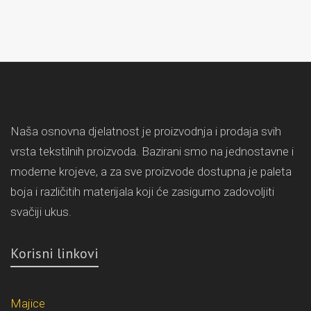
Naša osnovna djelatnost je proizvodnja i prodaja svih
vrsta tekstilnih proizvoda. Bazirani smo na jednostavne i
moderne krojeve, a za sve proizvode dostupna je paleta
boja i različitih materijala koji će zasigurno zadovoljiti
svačiji ukus.
Korisni linkovi
Majice