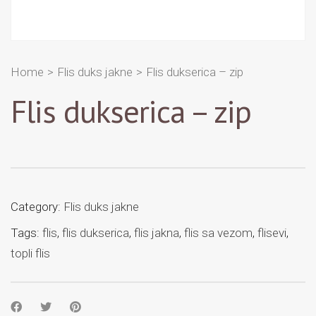
Home
>
Flis duks jakne
>
Flis dukserica – zip
Flis dukserica – zip
Category:
Flis duks jakne
Tags:
flis
,
flis dukserica
,
flis jakna
,
flis sa vezom
,
flisevi
,
topli flis