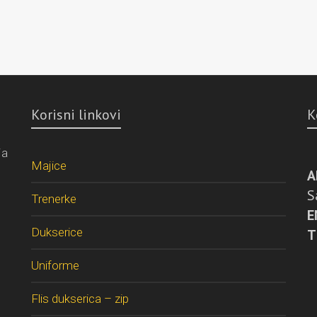
Korisni linkovi
K
ja
Majice
A
S
Trenerke
E
Dukserice
T
Uniforme
Flis dukserica – zip