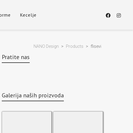
forme
Kecelje
NANO Design
>
Products
>
flisevi
Pratite nas
Galerija naših proizvoda