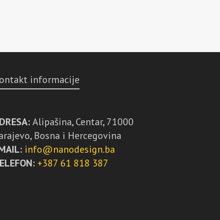
ontakt informacije
DRESA:
Alipašina, Centar, 71000
arajevo, Bosna i Hercegovina
MAIL:
info@nanodesign.ba
ELEFON:
+387 61 818 387