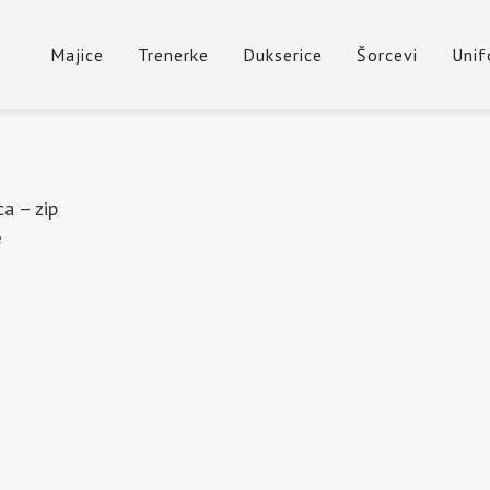
Majice
Trenerke
Dukserice
Šorcevi
Uni
ca – zip
e