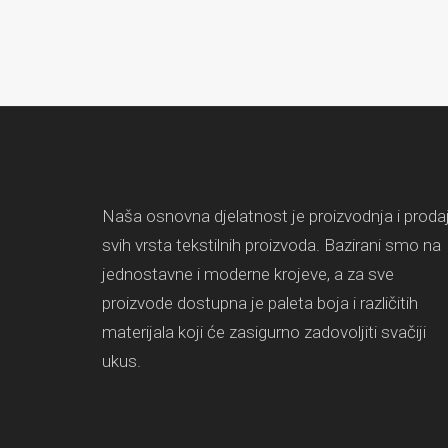
Naša osnovna djelatnost je proizvodnja i proda
svih vrsta tekstilnih proizvoda. Bazirani smo na
jednostavne i moderne krojeve, a za sve
proizvode dostupna je paleta boja i različitih
materijala koji će zasigurno zadovoljiti svačiji
ukus.