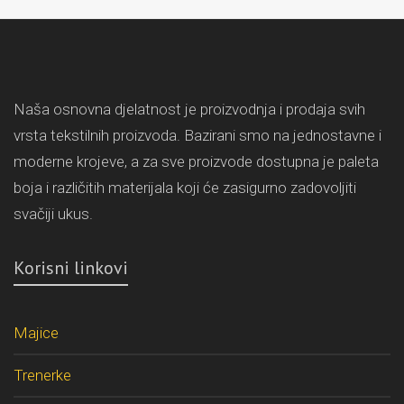
Naša osnovna djelatnost je proizvodnja i prodaja svih
vrsta tekstilnih proizvoda. Bazirani smo na jednostavne i
moderne krojeve, a za sve proizvode dostupna je paleta
boja i različitih materijala koji će zasigurno zadovoljiti
svačiji ukus.
Korisni linkovi
Majice
Trenerke