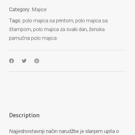
Category:
Majice
Tags:
polo majica sa printom
,
polo majica sa
štampom
,
polo majica za svaki dan
,
ženska
pamučna polo majica
Description
Najjednostavniji način narudžbe je slanjem upita o