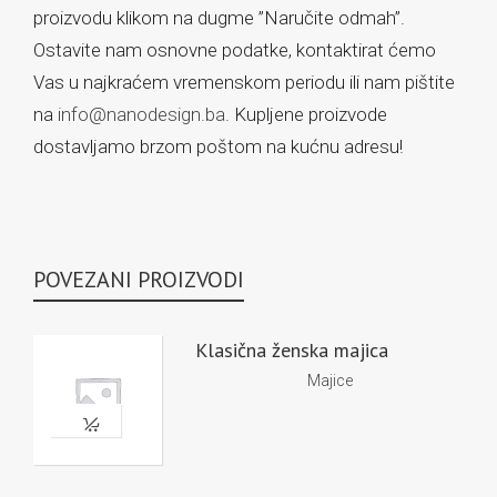
proizvodu klikom na dugme ”Naručite odmah”.
Ostavite nam osnovne podatke, kontaktirat ćemo
Vas u najkraćem vremenskom periodu ili nam pištite
na
info@nanodesign.ba
. Kupljene proizvode
dostavljamo brzom poštom na kućnu adresu!
POVEZANI PROIZVODI
Klasična ženska majica
Majice