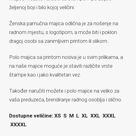
željenoj boji i bilo kojoj veličini.
Ženska pamučna majica odlična je za nošenje na
radnom mjestu, s logotipom, a može biti i poklon
dragoj osobi sa zanimljivim printom ili slikom.
Polo majica sa printom nosiva je u svim prilikama, a
na naše majice moguće je staviti različite vrste
štampe kao i jako kvalitetan vez.
Također naručiti možete i polo majice na veliko za
vaša preduzeća, brendiranje radnog osoblja i slično.
Dostupne veličine: XS S M L XL XXL XXXL
XXXXL