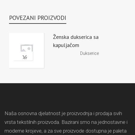
POVEZANI PROIZVODI
Ženska dukserica sa
kapuljačom
Dukserice
Naša osnovna djelatnost je proizvodnja i prodaja svih
vrsta tekstilnih proizvoda. Bazirani smo na jednostavne i
moderne krojeve, a za sve proizvode dostupna je paleta