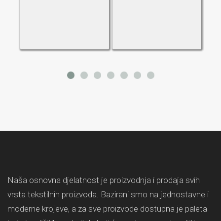
Naša osnovna djelatnost je proizvodnja i prodaja svih
vrsta tekstilnih proizvoda. Bazirani smo na jednostavne i
moderne krojeve, a za sve proizvode dostupna je paleta