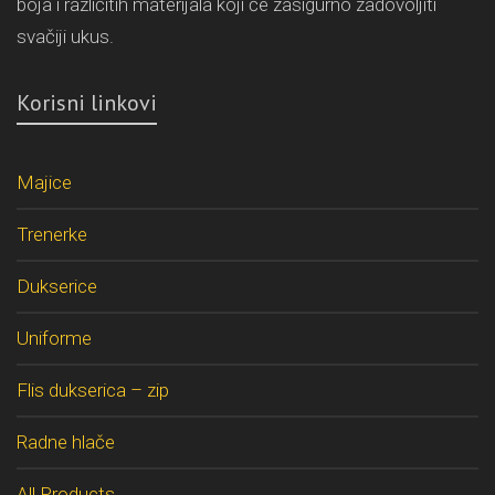
boja i različitih materijala koji će zasigurno zadovoljiti
svačiji ukus.
Korisni linkovi
Majice
Trenerke
Dukserice
Uniforme
Flis dukserica – zip
Radne hlače
All Products