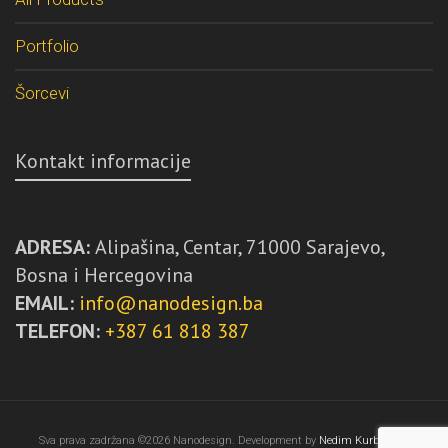
Portfolio
Šorcevi
Kontakt informacije
ADRESA:
Alipašina, Centar, 71000 Sarajevo,
Bosna i Hercegovina
EMAIL:
info@nanodesign.ba
TELEFON:
+387 61 818 387
Sva prava zadržana ©2026 Nanodesign. Development by
Nedim Kurbegović