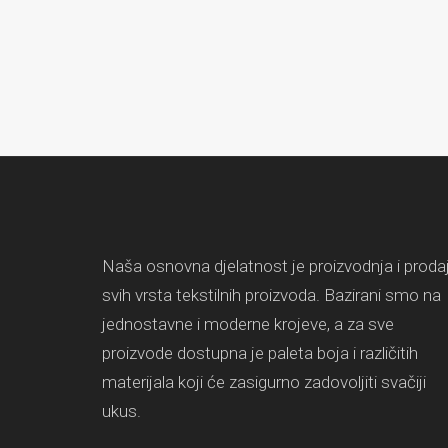
Naša osnovna djelatnost je proizvodnja i proda
svih vrsta tekstilnih proizvoda. Bazirani smo na
jednostavne i moderne krojeve, a za sve
proizvode dostupna je paleta boja i različitih
materijala koji će zasigurno zadovoljiti svačiji
ukus.