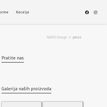
forme
Kecelje
NANO Design
>
pinco
Pratite nas
Galerija naših proizvoda