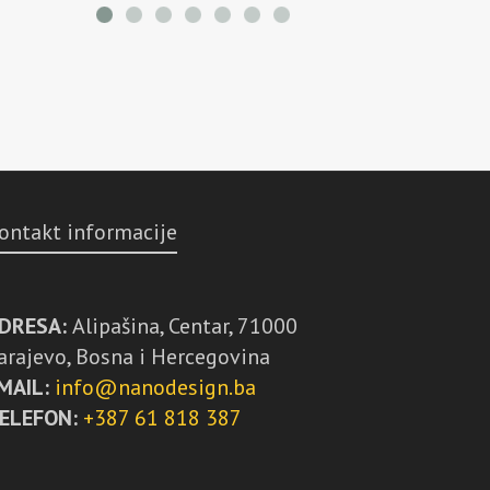
ontakt informacije
DRESA:
Alipašina, Centar, 71000
arajevo, Bosna i Hercegovina
MAIL:
info@nanodesign.ba
ELEFON:
+387 61 818 387