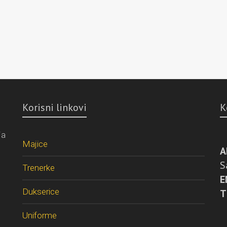
Korisni linkovi
K
ja
Majice
A
S
Trenerke
E
Dukserice
T
Uniforme