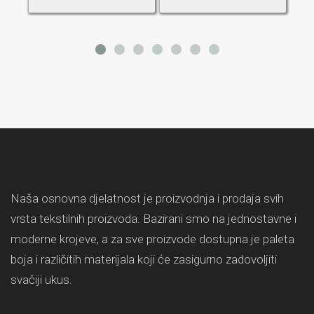
Naša osnovna djelatnost je proizvodnja i prodaja svih
vrsta tekstilnih proizvoda. Bazirani smo na jednostavne i
moderne krojeve, a za sve proizvode dostupna je paleta
boja i različitih materijala koji će zasigurno zadovoljiti
svačiji ukus.