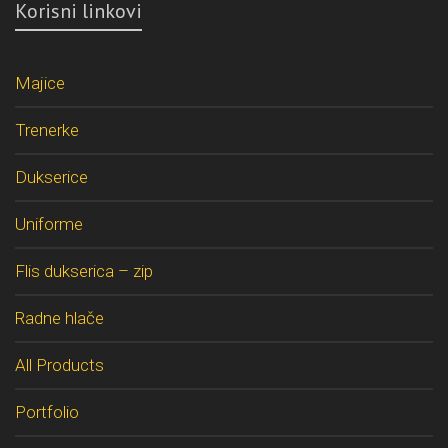
Korisni linkovi
Majice
Trenerke
Dukserice
Uniforme
Flis dukserica – zip
Radne hlače
All Products
Portfolio