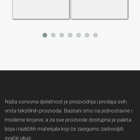
Naša osnovna djelatnost je proizvodnja i prodaja svih
vrsta tekstilnih proizvoda. Bazirani smo na jednostavne i
moderne krojeve, a za sve proizvode dostupna je paleta
boja i različitih materijala koji će zasigurno zadovoljiti
svačiji ukus.