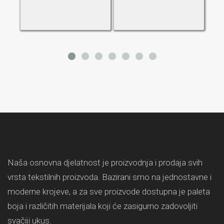
Naša osnovna djelatnost je proizvodnja i prodaja svih
vrsta tekstilnih proizvoda. Bazirani smo na jednostavne i
moderne krojeve, a za sve proizvode dostupna je paleta
boja i različitih materijala koji će zasigurno zadovoljiti
svačiji ukus.