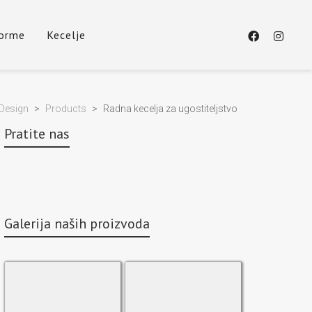
forme
Kecelje
Design
>
Products
>
Radna kecelja za ugostiteljstvo
Pratite nas
Galerija naših proizvoda