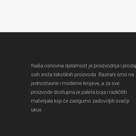
Naša osnovna djelatnost je proizvodnja i proda
svih vrsta tekstilnih proizvoda. Bazirani smo na
jednostavne i moderne krojeve, a za sve
proizvode dostupna je paleta boja i različitih
materijala koji će zasigurno zadovoljiti svačiji
ukus.