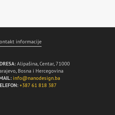
ontakt informacije
DRESA:
Alipašina, Centar, 71000
arajevo, Bosna i Hercegovina
MAIL:
info@nanodesign.ba
ELEFON:
+387 61 818 387