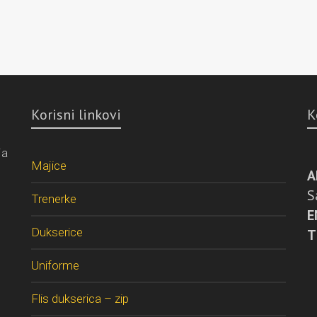
Korisni linkovi
K
ja
Majice
A
S
Trenerke
E
Dukserice
T
Uniforme
Flis dukserica – zip