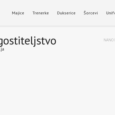
Majice
Trenerke
Dukserice
Šorcevi
Uni
gostiteljstvo
NANO 
ja