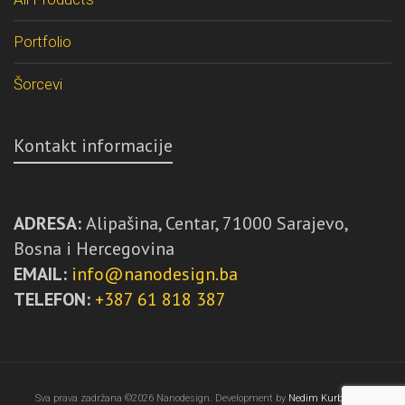
Portfolio
Šorcevi
Kontakt informacije
ADRESA:
Alipašina, Centar, 71000 Sarajevo,
Bosna i Hercegovina
EMAIL:
info@nanodesign.ba
TELEFON:
+387 61 818 387
Sva prava zadržana ©2026 Nanodesign. Development by
Nedim Kurbegović