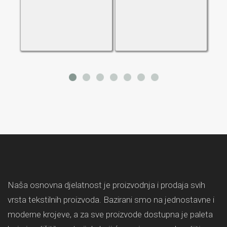
Naša osnovna djelatnost je proizvodnja i prodaja svih
vrsta tekstilnih proizvoda. Bazirani smo na jednostavne i
moderne krojeve, a za sve proizvode dostupna je paleta