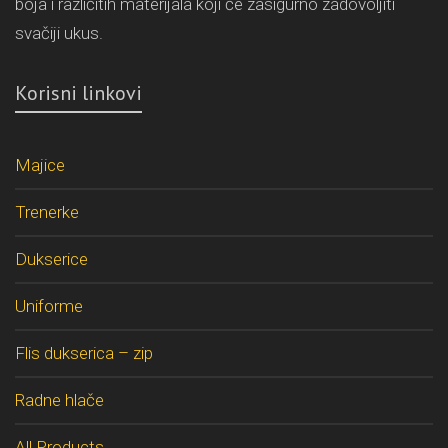
boja i različitih materijala koji će zasigurno zadovoljiti
svačiji ukus.
Korisni linkovi
Majice
Trenerke
Dukserice
Uniforme
Flis dukserica – zip
Radne hlače
All Products