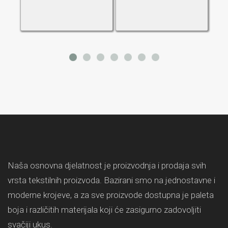
Naša osnovna djelatnost je proizvodnja i prodaja svih
vrsta tekstilnih proizvoda. Bazirani smo na jednostavne i
moderne krojeve, a za sve proizvode dostupna je paleta
boja i različitih materijala koji će zasigurno zadovoljiti
svačiji ukus.