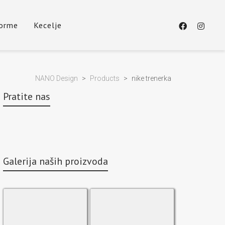
forme
Kecelje
NANO Design
>
Products
>
nike trenerka
Pratite nas
Galerija naših proizvoda