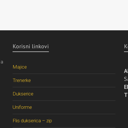
Korisni linkovi
K
ja
Majice
A
S
Trenerke
E
Dukserice
T
Uniforme
Flis dukserica – zip