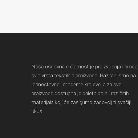
Naša osnovna djelatnost je proizvodnja i proda
svih vrsta tekstilnih proizvoda. Bazirani smo na
jednostavne i moderne krojeve, a za sve
proizvode dostupna je paleta boja i različitih
materijala koji će zasigurno zadovoljiti svačiji
ukus.