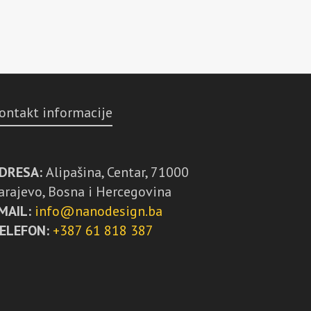
ontakt informacije
DRESA:
Alipašina, Centar, 71000
arajevo, Bosna i Hercegovina
MAIL:
info@nanodesign.ba
ELEFON:
+387 61 818 387