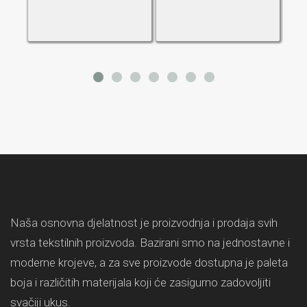
Naša osnovna djelatnost je proizvodnja i prodaja svih
vrsta tekstilnih proizvoda. Bazirani smo na jednostavne i
moderne krojeve, a za sve proizvode dostupna je paleta
boja i različitih materijala koji će zasigurno zadovoljiti
svačiji ukus.