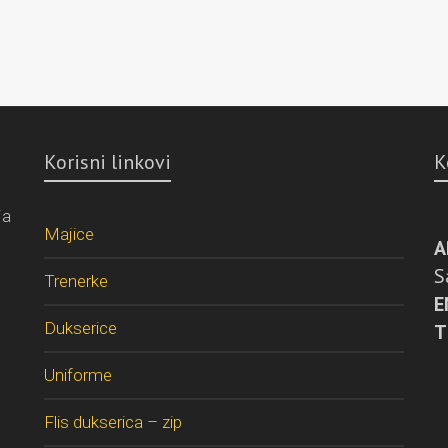
Korisni linkovi
K
ja
Majice
A
S
Trenerke
E
Dukserice
T
Uniforme
Flis dukserica – zip