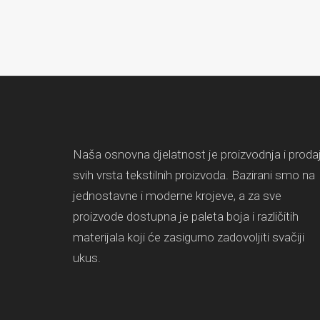
Naša osnovna djelatnost je proizvodnja i proda
svih vrsta tekstilnih proizvoda. Bazirani smo na
jednostavne i moderne krojeve, a za sve
proizvode dostupna je paleta boja i različitih
materijala koji će zasigurno zadovoljiti svačiji
ukus.