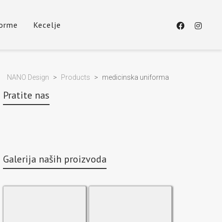
forme
Kecelje
NANO Design
>
Products
>
medicinska uniforma
Pratite nas
Galerija naših proizvoda