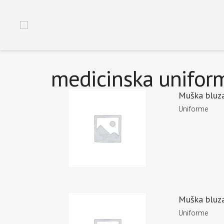
medicinska unifor
Muška bluz
Uniforme
Muška bluz
Uniforme