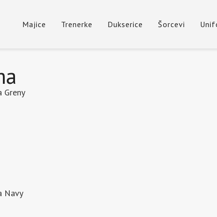
Majice
Trenerke
Dukserice
Šorcevi
Uni
ma
a Greny
a Navy