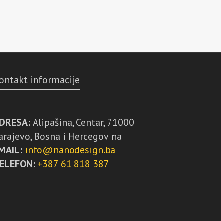
ontakt informacije
DRESA:
Alipašina, Centar, 71000
arajevo, Bosna i Hercegovina
MAIL:
info@nanodesign.ba
ELEFON:
+387 61 818 387