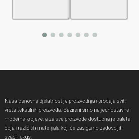
Naša osnovna djelatnost je proizvodnja i prodaja svih
vrsta tekstilnih proizvoda. Bazirani smo na jednostavne i
moderne krojeve, a za sve proizvode dostupna je paleta
boja i različitih materijala koji će zasigurno zadovoljiti
svačiji ukus.