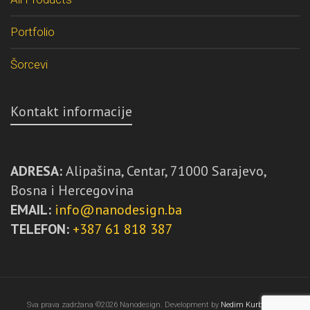
Portfolio
Šorcevi
Kontakt informacije
ADRESA:
Alipašina, Centar, 71000 Sarajevo,
Bosna i Hercegovina
EMAIL:
info@nanodesign.ba
TELEFON:
+387 61 818 387
Sva prava zadržana ©2026 Nanodesign. Development by
Nedim Kurbegović