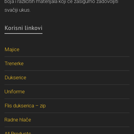
boja i različitih materijala koji će zasigurno zadovoljiti
svačiji ukus.
Korisni linkovi
Majice
Trenerke
Dukserice
Uniforme
Flis dukserica – zip
Radne hlače
All Products