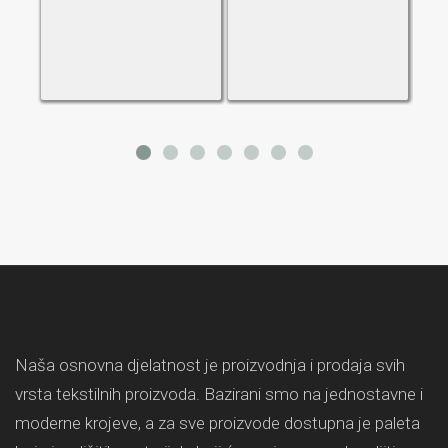
Naša osnovna djelatnost je proizvodnja i prodaja svih
vrsta tekstilnih proizvoda. Bazirani smo na jednostavne i
moderne krojeve, a za sve proizvode dostupna je paleta