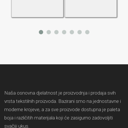
Naša osnovna djelatnost je proizvodnja i prodaja svih
vrsta tekstilnih proizvoda. Bazirani smo na jednostavne i
moderne krojeve, a za sve proizvode dostupna je paleta
boja i različitih materijala koji će zasigurno zadovoljiti
svačiji ukus.