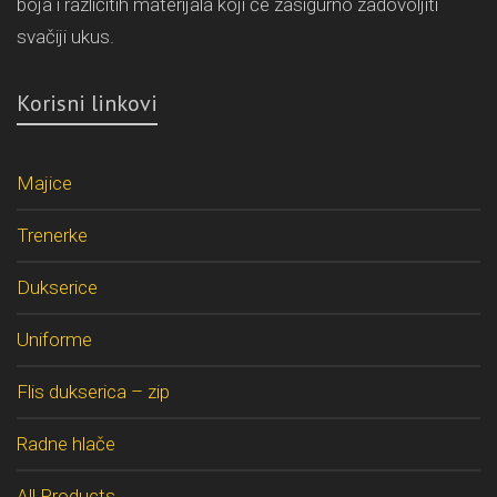
boja i različitih materijala koji će zasigurno zadovoljiti
svačiji ukus.
Korisni linkovi
Majice
Trenerke
Dukserice
Uniforme
Flis dukserica – zip
Radne hlače
All Products