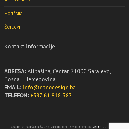
Portfolio
Šorcevi
Kontakt informacije
ADRESA:
Alipašina, Centar, 71000 Sarajevo,
Bosna i Hercegovina
EMAIL:
info@nanodesign.ba
TELEFON:
+387 61 818 387
Sva prava zadržana ©2026 Nanodesign. Development by
Nedim Kurbegović