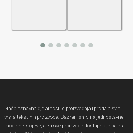
Naša osnovna djelatnost je proizvodnja i prodaja svih
vrsta tekstilnih proizvoda. Bazirani smo na jednostavne i
moderne krojeve, a za sve proizvode dostupna je paleta