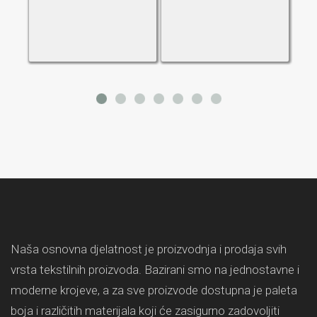
Naša osnovna djelatnost je proizvodnja i prodaja svih
vrsta tekstilnih proizvoda. Bazirani smo na jednostavne i
moderne krojeve, a za sve proizvode dostupna je paleta
boja i različitih materijala koji će zasigurno zadovoljiti