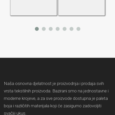
Naša osnovna djelatnost je proizvodnja i prodaja svih
vrsta tekstilnih proizvoda. Bazirani smo na jednostavne i
moderne krojeve, a za sve proizvode dostupna je paleta
boja i različitih materijala koji će zasigurno zadovoljiti
svačiji ukus.