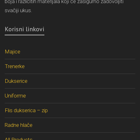
boja i različitih materijala koji će zasigurno zadovoljiti
svačiji ukus.
Korisni linkovi
Majice
Trenerke
Dukserice
Uniforme
Flis dukserica – zip
Radne hlače
All Products