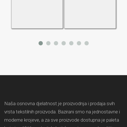
Naša osnovna djelatnost je proizvodnja i prodaja svih
vrsta tekstilnih proizvoda. Bazirani smo na jednostavne i
moderne krojeve, a za sve proizvode dostupna je paleta