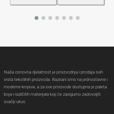
Naša osnovna djelatnost je proizvodnja i prodaja svih
vrsta tekstilnih proizvoda. Bazirani smo na jednostavne i
moderne krojeve, a za sve proizvode dostupna je paleta
boja i različitih materijala koji će zasigurno zadovoljiti
svačiji ukus.