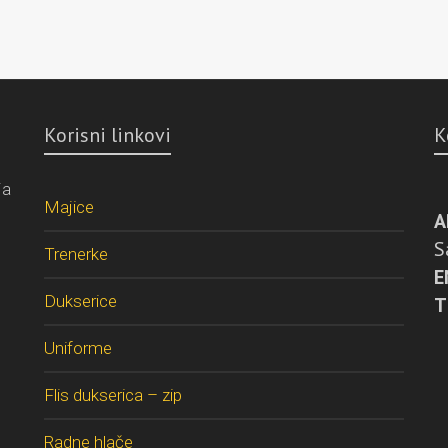
Korisni linkovi
K
ja
Majice
A
S
Trenerke
E
Dukserice
T
Uniforme
Flis dukserica – zip
Radne hlače