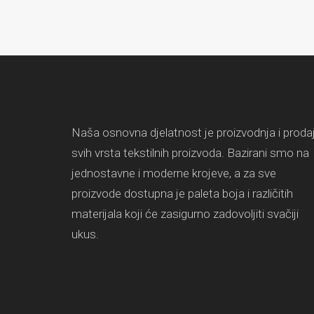
Naša osnovna djelatnost je proizvodnja i proda
svih vrsta tekstilnih proizvoda. Bazirani smo na
jednostavne i moderne krojeve, a za sve
proizvode dostupna je paleta boja i različitih
materijala koji će zasigurno zadovoljiti svačiji
ukus.